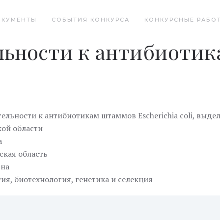
ОКУМЕНТЫ
СОБЫТИЯ КОНКУРСА
КОНКУРСНЫЕ РАБО
льности к антибиоти
тельности к антибиотикам штаммов Escherichia coli, выд
кой области
а
кая область
вна
ия, биотехнология, генетика и селекция