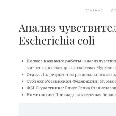
ГЛАВНАЯ
Д
Анализ чувствите
Escherichia coli
Полное название работы:
Анализ чувстви
животных в некоторых хозяйствах Мурманс
Статус:
По результатам регионального этап
Субъект Российской Федерации:
Мурманс
Ф.И.О. участника:
Ринус Элина Станиславо
Номинация:
Прикладная клеточная биолог