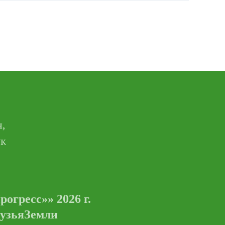
,
ук
гресс»» 2026 г.
рузьяЗемли