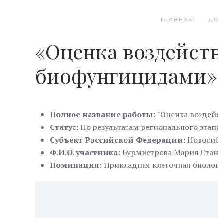
ГЛАВНАЯ
Д
«Оценка воздейст
биофунгицидами»
Полное название работы:
"Оценка воздей
Статус:
По результатам регионального этап
Субъект Российской Федерации:
Новосиб
Ф.И.О. участника:
Бурмистрова Мария Стан
Номинация:
Прикладная клеточная биолог