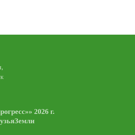
,
ук
гресс»» 2026 г.
рузьяЗемли