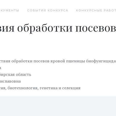
ОКУМЕНТЫ
СОБЫТИЯ КОНКУРСА
КОНКУРСНЫЕ РАБО
вия обработки посево
ствия обработки посевов яровой пшеницы биофунгицид
а
ирская область
иславовна
ия, биотехнология, генетика и селекция